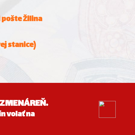
pošte Žilina
ej stanice)
aj ZMENÁREŇ.
n volať na