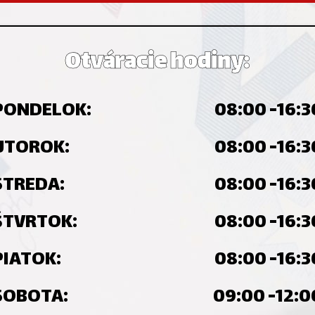
Otváracie hodiny:
PONDELOK:
08:00 -16:3
UTOROK:
08:00 -16:3
STREDA:
08:00 -16:3
ŠTVRTOK:
08:00 -16:3
PIATOK:
08:00 -16:3
SOBOTA:
09:00 -12:0