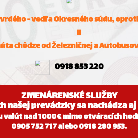
Tvrdého - vedľa Okresného súdu, oproti 
II
núta chôdze od Železničnej a Autobusov
0918 853 220
ZMENÁRENSKÉ SLUŽBY
ch našej prevádzky sa nachádza 
 valút nad 1000€ mimo otváracích hodí
0905 752 717 alebo 0918 280 953.