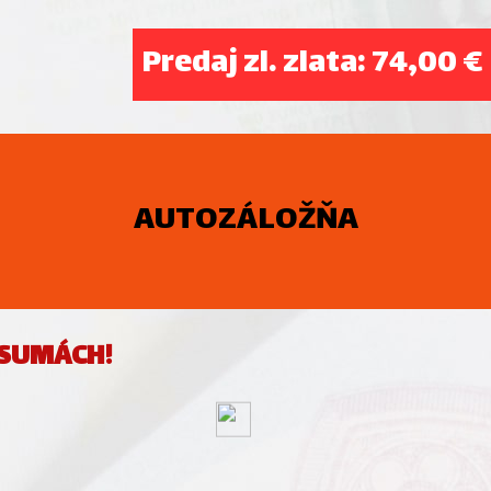
Predaj zl. zlata: 74,00 €
AUTOZÁLOŽŇA
 SUMÁCH!