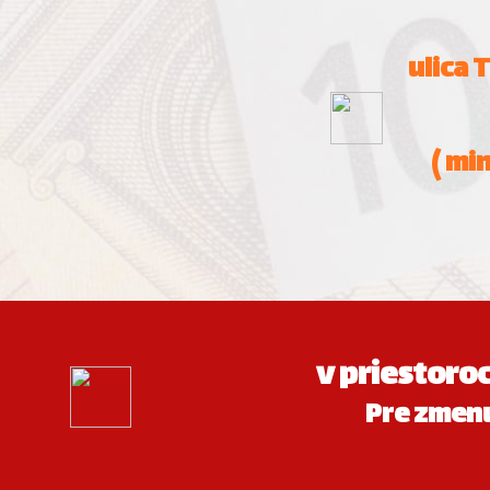
ulica 
( mi
v priestoro
Pre zmenu