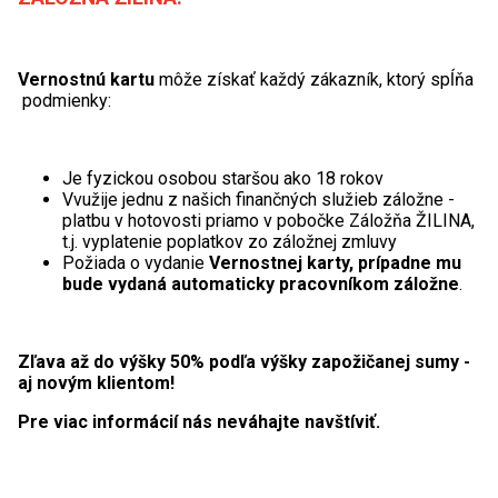
Vernostnú kartu
môže získať každý zákazník, ktorý spĺňa
podmienky:
Je fyzickou osobou staršou ako 18 rokov
Vvužije jednu z našich finančných služieb záložne -
platbu v hotovosti priamo v pobočke Záložňa ŽILINA,
t.j. vyplatenie poplatkov zo záložnej zmluvy
Požiada o vydanie
Vernostnej karty, prípadne mu
bude vydaná automaticky pracovníkom záložne
.
Zľava až do výšky 50% podľa výšky zapožičanej sumy -
aj novým klientom!
Pre viac informácií nás neváhajte navštíviť.